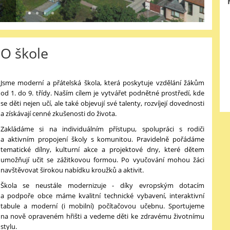
O škole
Jsme moderní a přátelská škola, která poskytuje vzdělání žákům
od 1. do 9. třídy. Naším cílem je vytvářet podnětné prostředí, kde
se děti nejen učí, ale také objevují své talenty, rozvíjejí dovednosti
a získávají cenné zkušenosti do života.
Zakládáme si na individuálním přístupu, spolupráci s rodiči
a aktivním propojení školy s komunitou. Pravidelně pořádáme
tematické dílny, kulturní akce a projektové dny, které dětem
umožňují učit se zážitkovou formou. Po vyučování mohou žáci
navštěvovat širokou nabídku kroužků a aktivit.
Škola se neustále modernizuje - díky evropským dotacím
a podpoře obce máme kvalitní technické vybavení, interaktivní
tabule a moderní (i mobilní) počítačovou učebnu. Sportujeme
na nově opraveném hřišti a vedeme děti ke zdravému životnímu
stylu.