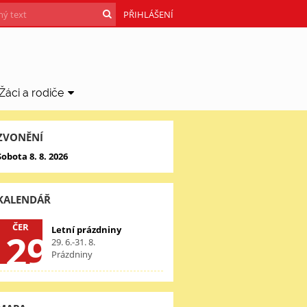
PŘIHLÁŠENÍ
Žáci a rodiče
ZVONĚNÍ
Sobota 8. 8. 2026
KALENDÁŘ
ČER
Letní prázdniny
29
29. 6.-31. 8.
Prázdniny