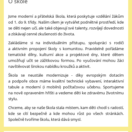
O škole
Jsme moderní a přátelská škola, která poskytuje vzdělání žákům
od 1. do 9. třídy. Naším cílem je vytvářet podnětné prostředí, kde
se děti nejen učí, ale také objevují své talenty, rozvíjejí dovednosti
a získávají cenné zkušenosti do života.
Zakládáme si na individuálním přístupu, spolupráci s rodiči
a aktivním propojení školy s komunitou. Pravidelně pořádáme
tematické dílny, kulturní akce a projektové dny, které dětem
umožňují učit se zážitkovou formou. Po vyučování mohou žáci
navštěvovat širokou nabídku kroužků a aktivit.
Škola se neustále modernizuje - díky evropským dotacím
a podpoře obce máme kvalitní technické vybavení, interaktivní
tabule a moderní (i mobilní) počítačovou učebnu. Sportujeme
na nově opraveném hřišti a vedeme děti ke zdravému životnímu
stylu.
Chceme, aby se naše škola stala místem, kam děti chodí s radostí,
kde se cítí bezpečně a kde mohou růst po všech stránkách.
Společně tvoříme školu, která dává smysl.