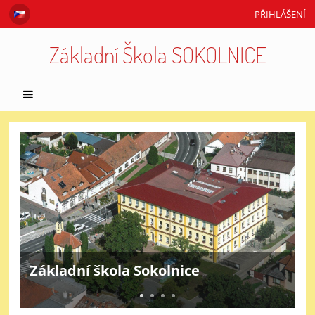
PŘIHLÁŠENÍ
Základní Škola SOKOLNICE
Hlavní
stránka
Základní škola Sokolnice