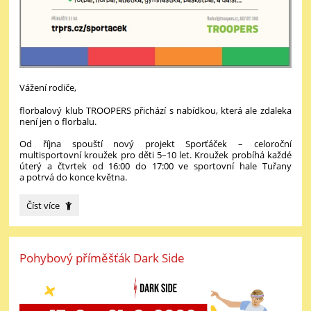
Vážení rodiče,
florbalový klub TROOPERS přichází s nabídkou, která ale zdaleka
není jen o florbalu.
Od října spouští nový projekt Sporťáček – celoroční
multisportovní kroužek pro děti 5–10 let. Kroužek probíhá každé
úterý a čtvrtek od 16:00 do 17:00 ve sportovní hale Tuřany
a potrvá do konce května.
Multisportovní
Číst více
kroužek
TROOPERS:
Pohybový příměšťák Dark Side