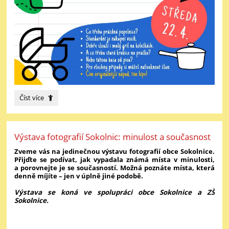
Den
Číst více
bez
školních
tašek:
Výstava fotografií Sokolnic: minulost a současnost
Zveme vás na jedinečnou výstavu fotografií obce Sokolnice.
Přijďte se podívat, jak vypadala známá místa v minulosti,
a porovnejte je se současností. Možná poznáte místa, která
denně míjíte – jen v úplně jiné podobě.
Výstava se koná ve spolupráci obce Sokolnice a ZŠ
Sokolnice.