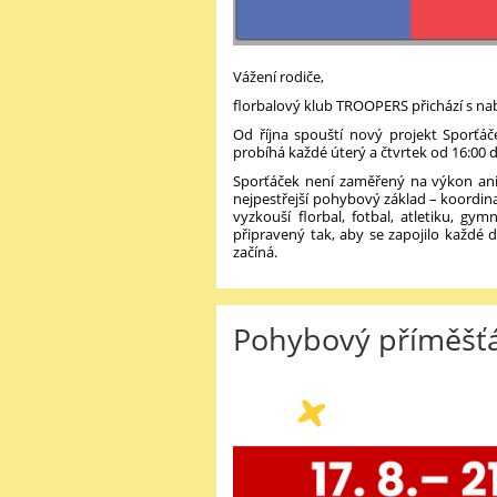
Vážení rodiče,
florbalový klub TROOPERS přichází s nabí
Od října spouští nový projekt Sporťáč
probíhá každé úterý a čtvrtek od 16:00 
Sporťáček není zaměřený na výkon ani 
nejpestřejší pohybový základ – koordina
vyzkouší florbal, fotbal, atletiku, gy
připravený tak, aby se zapojilo každé d
začíná.
Pohybový příměšťá