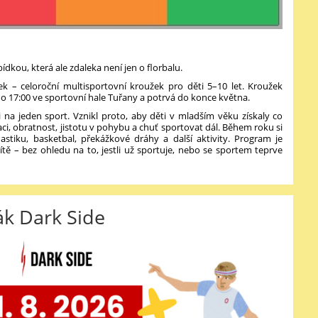
dkou, která ale zdaleka není jen o florbalu.
ek – celoroční multisportovní kroužek pro děti 5–10 let. Kroužek
do 17:00 ve sportovní hale Tuřany a potrvá do konce května.
na jeden sport. Vznikl proto, aby děti v mladším věku získaly co
ci, obratnost, jistotu v pohybu a chuť sportovat dál. Během roku si
mnastiku, basketbal, překážkové dráhy a další aktivity. Program je
ítě – bez ohledu na to, jestli už sportuje, nebo se sportem teprve
k Dark Side