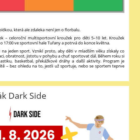
dkou, která ale zdaleka není jen o florbalu.
ek – celoroční multisportovní kroužek pro děti 5–10 let. Kroužek
do 17:00 ve sportovní hale Tuřany a potrvá do konce května.
na jeden sport. Vznikl proto, aby děti v mladším věku získaly co
ci, obratnost, jistotu v pohybu a chuť sportovat dál. Během roku si
mnastiku, basketbal, překážkové dráhy a další aktivity. Program je
ítě – bez ohledu na to, jestli už sportuje, nebo se sportem teprve
k Dark Side