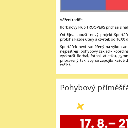
Vážení rodiče,
florbalový klub TROOPERS přichází s nabí
Od října spouští nový projekt Sporťáč
probíhá každé úterý a čtvrtek od 16:00 
Sporťáček není zaměřený na výkon ani 
nejpestřejší pohybový základ – koordina
vyzkouší florbal, fotbal, atletiku, gy
připravený tak, aby se zapojilo každé d
začíná.
Pohybový příměšťá