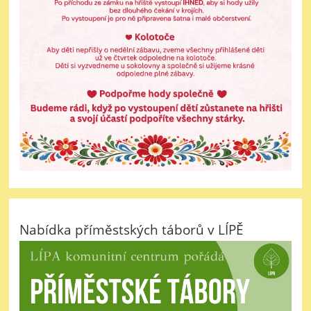
Nabídka příměstských táborů v LÍPĚ