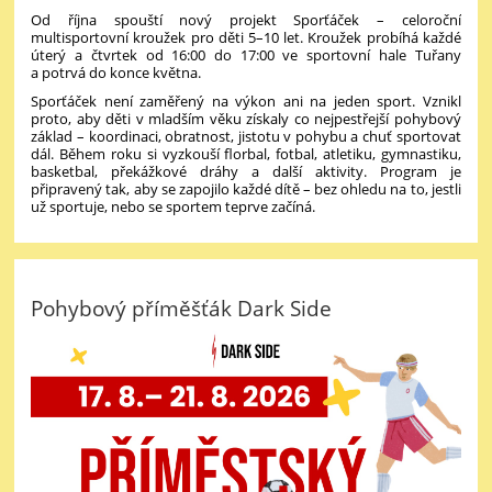
Od října spouští nový projekt Sporťáček – celoroční
multisportovní kroužek pro děti 5–10 let. Kroužek probíhá každé
úterý a čtvrtek od 16:00 do 17:00 ve sportovní hale Tuřany
a potrvá do konce května.
Sporťáček není zaměřený na výkon ani na jeden sport. Vznikl
proto, aby děti v mladším věku získaly co nejpestřejší pohybový
základ – koordinaci, obratnost, jistotu v pohybu a chuť sportovat
dál. Během roku si vyzkouší florbal, fotbal, atletiku, gymnastiku,
basketbal, překážkové dráhy a další aktivity. Program je
připravený tak, aby se zapojilo každé dítě – bez ohledu na to, jestli
už sportuje, nebo se sportem teprve začíná.
Pohybový příměšťák Dark Side