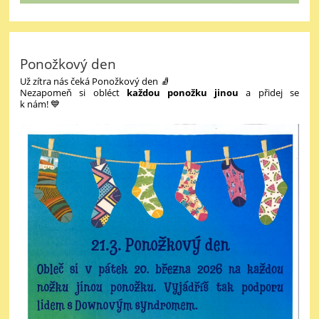
Ponožkový den
Už zítra nás čeká Ponožkový den 🧦
Nezapomeň si obléct
každou ponožku jinou
a přidej se
k nám! 💙