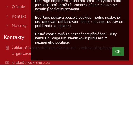
EduPage nepoužívá žádné reklamní, analytické nebo 
jiné soukromí ohrožující cookies. Žádné cookies se 
O škole
nesdílejí se třetími stranami.

Kontakt
EduPage používá pouze 2 cookies – jedno nezbytné 
pro fungování přihlašování. Toto je dočasné, po zavření 
Novinky
prohlížeče se odstraní.

Druhé cookie zvyšuje bezpečnost přihlášení – díky 
Kontakty
němu EduPage umí identifikovat přihlášení z 
neznámého počítače.
Základní škola Sokolnice, okres Brno - venkov, příspěvková
OK
organizace
skola@zssokolnice.eu
(+420) 544 224 132 (sekretariát, ředitelna)
(+420) 515 537 132 (učitelé, poradenské služby)
Masarykova 20
Sokolnice
664 52
Czech Republic
http://zssokolnice.cz/
70499977
IZO 102 191 182